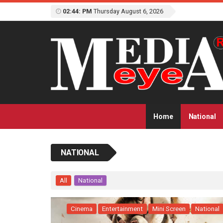
02:44: PM
Thursday August 6, 2026
Home
National
NATIONAL
All
National
Cinema
Entertainment
Mini Screen
National