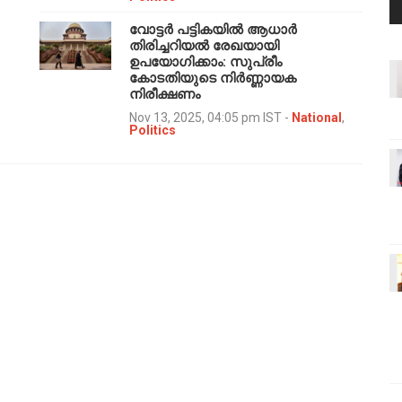
വോട്ടർ പട്ടികയിൽ ആധാർ
തിരിച്ചറിയൽ രേഖയായി
ഉപയോഗിക്കാം: സുപ്രീം
കോടതിയുടെ നിർണ്ണായക
നിരീക്ഷണം
Nov 13, 2025, 04:05 pm IST
-
National
,
Politics