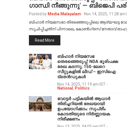
ഗാന്ധി നീങ്ങുന്നു’ — ബിജെപി 
Posted by
Media Malayalam
-
Nov 14, 2025, 11:28 am 
ബിഹാർ നിയമസഭാ തിരഞ്ഞെടുപ്പിലെ ആദ്യഘട്ട വോട
സൂചിപ്പിച്ചതിന് പിന്നാലെ, കോൺഗ്രസ് നേതാവ് രാ
Read More
ബിഹാർ നിയമസഭ
തെരഞ്ഞെടുപ്പ്: NDA ഭൂരിപക്ഷ
രേഖ കടന്നു; 150-ലേറെ
സീറ്റുകളിൽ ലീഡ് – ഇസിഐ
ട്രെൻഡുകൾ
Nov 14, 2025, 11:19 am IST
-
National
,
Politics
വോട്ടർ പട്ടികയിൽ ആധാർ
തിരിച്ചറിയൽ രേഖയായി
ഉപയോഗിക്കാം: സുപ്രീം
കോടതിയുടെ നിർണ്ണായക
നിരീക്ഷണം
Nov 13, 2025, 04:05 pm IST
-