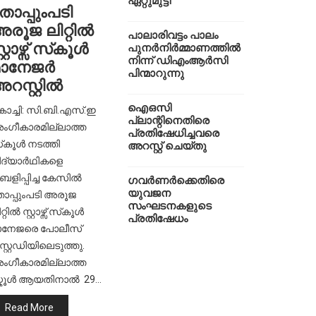
ഏറ്റുമുട്ടി
ോപ്പുംപടി
രൂജ ലിറ്റില്‍
പാലാരിവട്ടം പാലം
്റ്റാഴ്സ് സ്‌കൂള്‍
പുനർനിർമ്മാണത്തിൽ
നിന്ന് ഡിഎംആർസി
മാനേജർ
പിന്മാറുന്നു
റസ്റ്റിൽ
ഐഒസി
ൊച്ചി: സി.ബി.എസ്.ഇ
പ്ലാന്റിനെതിരെ
ംഗീകാരമില്ലാത്ത
പ്രതിഷേധിച്ചവരെ
‌കൂള്‍ നടത്തി
അറസ്റ്റ് ചെയ്തു
ിദ്യാര്‍ഥികളെ
ളിപ്പിച്ച കേസില്‍
ഗവര്‍ണര്‍ക്കെതിരെ
യുവജന
ോപ്പുംപടി അരൂജ
സംഘടനകളുടെ
്റില്‍ സ്റ്റാഴ്സ് സ്‌കൂള്‍
പ്രതിഷേധം
ാനേജരെ പോലീസ്
സ്റ്റഡിയിലെടുത്തു.
ംഗീകാരമില്ലാത്ത
്കൂൾ ആയതിനാൽ 29…
Read More