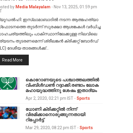
sted by
Media Malayalam
-
Nov 13, 2025, 01:59 pm
T
്യൂഡൽഹി: ഇസ്ലാമാബാദിൽ നടന്ന ആത്മഹത്യാ
്‌ഫോടനത്തെ തുടർന്ന് സുരക്ഷാ ആശങ്കകൾ വർധിച്ച
ാഹചര്യത്തിലും പാകിസ്ഥാനിലേക്കുള്ള നിലവിലെ
ര്യടനം തുടരണമെന്ന് ശ്രീലങ്കൻ ക്രിക്കറ്റ് ബോർഡ്
SLC) ദേശീയ താരങ്ങൾക്ക്…
Read More
കൊറോണയുടെ പശ്ചാത്തലത്തിൽ
വിംബിൾഡൺ റദ്ദാക്കി.രണ്ടാം ലോക
മഹായുദ്ധത്തിനു ശേഷം ഇതാദ്യം
Apr 2, 2020, 02:21 pm IST
-
Sports
ധോണി ക്രിക്കറ്റിൽ നിന്ന്
വിരമിക്കാനൊരുങ്ങുന്നതായി
റിപ്പോർട്ട്
Mar 29, 2020, 08:22 pm IST
-
Sports