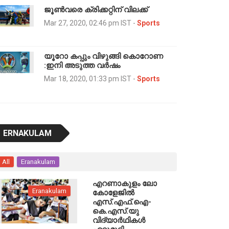
ജൂൺവരെ ക്രിക്കറ്റിന് വിലക്ക്
Mar 27, 2020, 02:46 pm IST
-
Sports
യൂറോ കപ്പും വിഴുങ്ങി കൊറോണ
:ഇനി അടുത്ത വര്‍ഷം
Mar 18, 2020, 01:33 pm IST
-
Sports
ERNAKULAM
All
Eranakulam
എറണാകുളം ലോ
Eranakulam
കോളേജില്‍
എസ്.എഫ്.ഐ-
കെ.എസ്.യു
വിദ്യാർഥികൾ