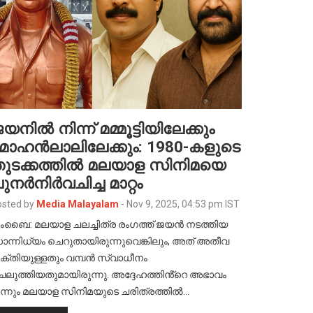
യനിൽ നിന്ന് മമ്മൂട്ടിയിലേക്കും
ോഹൻലാലിലേക്കും: 1980-കളുടെ
ുടക്കത്തിൽ മലയാള സിനിമയെ
ുനർനിർവചിച്ച മാറ്റം
sted by
Media Malayalam
-
Nov 9, 2025, 04:53 pm IST
ുംബൈ: മലയാള ചലച്ചിത്ര രംഗത്ത് ജയൻ നടത്തിയ
ാന്നിധ്യം ചെറുതായിരുന്നുവെങ്കിലും, അത് അതീവ
ക്തിയുള്ളതും വമ്പൻ സ്വാധീനം
െലുത്തിയതുമായിരുന്നു. അദ്ദേഹത്തിൻ്റെ അഭാവം
ന്നും മലയാള സിനിമയുടെ ചരിത്രത്തിൽ…