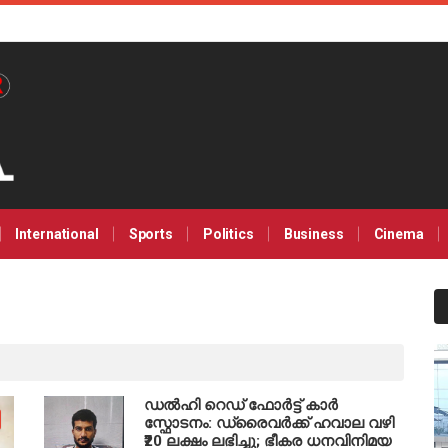
International
Sports
Politics
Business
Cinema
ഡൽഹി റെഡ് ഫോർട്ട് കാർ
സ്ഫോടനം: ഡ്രൈവർക്ക് ഹവാല വഴി
₹20 ലക്ഷം ലഭിച്ചു; ഭീകര ധനവിനിമയ