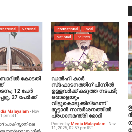
ernational
National
International
Local
National
Politics
ാബാദിൽ കോടതി
ഡൽഹി കാർ
ത്
സ്‌ഫോടനത്തിന് പിന്നിൽ
ടനം; 12 പേർ
ഉള്ളവർക്ക് കടുത്ത നടപടി;
്ടു, 27 പേർക്ക്
ഒരാളെയും
വിട്ടുകൊടുക്കില്ലെന്ന്
ഭൂട്ടാൻ സന്ദർശനത്തിൽ
dia Malayalam
-
Nov
ഭ
പ്രധാനമന്ത്രി മോദി
11 pm IST
ത
Posted by
Media Malayalam
-
Nov
് :പാകിസ്താനിലെ
11, 2025, 02:57 pm IST
ായ ഇസ്ലാമാബാദിൽ