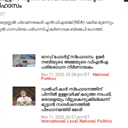
പരിഹാസം
IST
്ടെണ്ണൽ പ്രവണതകൾ എൻഡിഎയ്ക്ക് (NDA) വലിയ മുന്നേറ്റം
ഹുൽ ഗാന്ധിയെ പരിഹസിച്ച് കർണാടക ബിജെപി രംഗത്ത്.…
റെഡ് ഫോർട്ട് സ്‌ഫോടനം: ഉമർ
നബിയുടെ അമ്മയുടെ ഡിഎൻഎ
പരിശോധന നിർണായകം
Nov 11, 2025, 05:28 pm IST
-
National
,
Politics
ഡൽഹി കാർ സ്‌ഫോടനത്തിന്
പിന്നിൽ ഉള്ളവർക്ക് കടുത്ത നടപടി;
ഒരാളെയും വിട്ടുകൊടുക്കില്ലെന്ന്
ഭൂട്ടാൻ സന്ദർശനത്തിൽ
പ്രധാനമന്ത്രി മോദി
Nov 11, 2025, 02:57 pm IST
-
International
,
Local
,
National
,
Politics