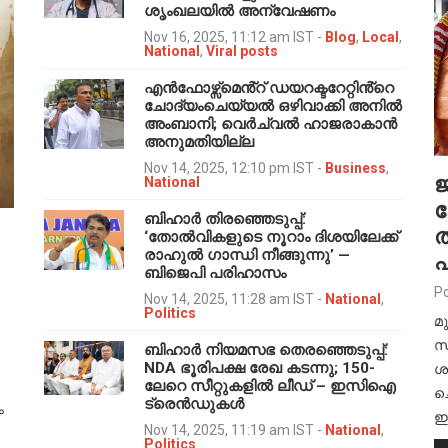
ശൃംഖലയിൽ അന്വേഷണം
Nov 16, 2025, 11:12 am IST
-
Blog
,
Local
,
National
,
Viral posts
എൻഫോഴ്സ്മെൻ്റ് ഡയറക്ടറേറ്റിൻ്റെ
ചോദ്യംചെയ്യൽ ഒഴിവാക്കി അനിൽ
അംബാനി; വെർച്വൽ ഹാജരാകാൻ
അനുമതിയില്ല
Nov 14, 2025, 12:10 pm IST
-
Business
,
ജ
National
മ
ബിഹാർ തിരഞ്ഞെടുപ്പ്:
ത
‘തോൽവികളുടെ നൂറാം ദിശയിലേക്ക്
രാഹുൽ ഗാന്ധി നീങ്ങുന്നു’ —
പ
ബിജെപി പരിഹാസം
Po
Nov 14, 2025, 11:28 am IST
-
National
,
Politics
മ
സ
ബിഹാർ നിയമസഭ തെരഞ്ഞെടുപ്പ്:
NDA ഭൂരിപക്ഷ രേഖ കടന്നു; 150-
ശ
ലേറെ സീറ്റുകളിൽ ലീഡ് – ഇസിഐ
ച
ട്രെൻഡുകൾ
ം
ഇ
Nov 14, 2025, 11:19 am IST
-
National
,
Politics