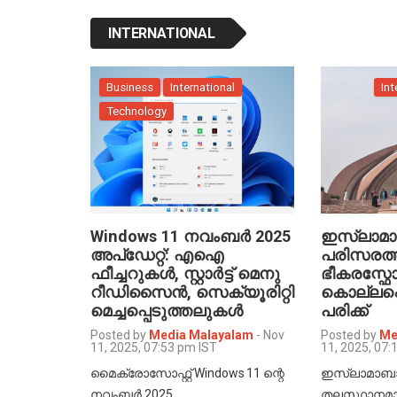
INTERNATIONAL
Business
International
Int
Technology
Windows 11 നവംബർ 2025
ഇസ്ലാമ
അപ്‌ഡേറ്റ്: എഐ
പരിസരത്
ഫീച്ചറുകൾ, സ്റ്റാർട്ട് മെനു
ഭീകരസ്ഫോ
റീഡിസൈൻ, സെക്യൂരിറ്റി
കൊല്ലപ്പെട
മെച്ചപ്പെടുത്തലുകൾ
പരിക്ക്
Posted by
Media Malayalam
-
Nov
Posted by
Me
11, 2025, 07:53 pm IST
11, 2025, 07:
മൈക്രോസോഫ്റ്റ് Windows 11 ന്റെ
ഇസ്ലാമാബാദ
നവംബർ 2025…
തലസ്ഥാനമ