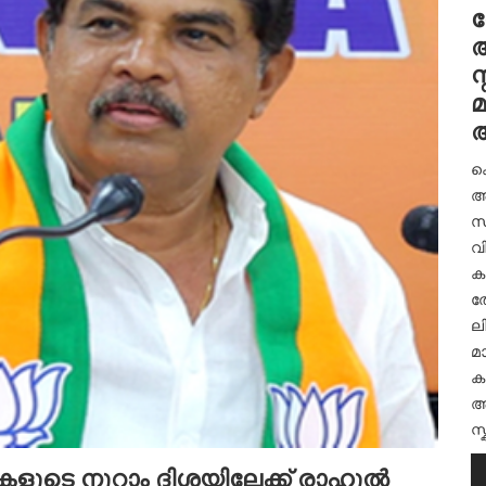
ത
അ
സ
അ
ക
അ
സ്
വ
കബ
ത
ലിറ
മ
ക
അ
സ
കളുടെ നൂറാം ദിശയിലേക്ക് രാഹുൽ