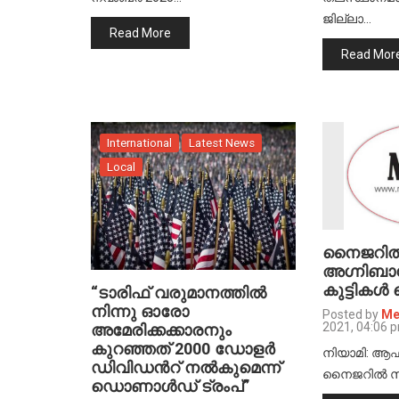
ജില്ലാ…
Read More
Read Mor
International
Latest News
Local
നൈജറില്‍
അഗ്നിബാധ
കുട്ടികള്‍
“ടാരിഫ് വരുമാനത്തില്‍
നിന്നു ഓരോ
Posted by
Me
2021, 04:06 
അമേരിക്കക്കാരനും
കുറഞ്ഞത് 2000 ഡോളർ
നിയാമി: ആഫ്
ഡിവിഡന്‍റ് നല്‍കുമെന്ന്
നൈജറില്‍ സ്
ഡൊണാള്‍ഡ് ട്രംപ്”