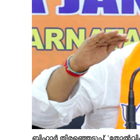
ബിഹാർ തിരഞ്ഞെടുപ്പ്: ‘തോൽവി