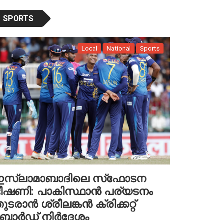
SPORTS
Local
National
Sports
ഇസ്ലാമാബാദിലെ സ്‌ഫോടന
ീഷണി: പാകിസ്ഥാൻ പര്യടനം
ുടരാൻ ശ്രീലങ്കൻ ക്രിക്കറ്റ്
ബോർഡ് നിർദേശം