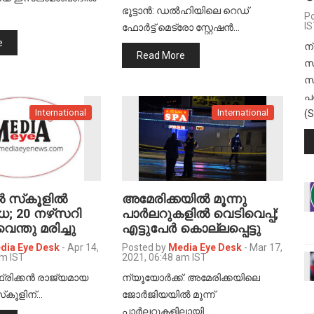
ഭൂട്ടാൻ: ഡൽഹിയിലെ റെഡ്
Po
IS
ഫോർട്ട് മെട്രോ സ്റ്റേഷൻ…
e
ന
Read More
സ
സ
പ
International
International
(
 സ്‌കൂളില്‍
അമേരിക്കയില്‍ മൂന്നു
; 20 നഴ്‌സറി
പാര്‍ലറുകളില്‍ വെടിവെപ്പ്;
 വെന്തു മരിച്ചു
എട്ടുപേര്‍ കൊല്ലപ്പെട്ടു
dia Eye Desk
-
Apr 14,
Posted by
Media Eye Desk
-
Mar 17,
pm IST
2021, 06:48 am IST
രിക്കന്‍ രാജ്യമായ
ന്യൂയോര്‍ക്ക്: അമേരിക്കയിലെ
‌കൂളിന്…
ജോര്‍ജിയയില്‍ മൂന്ന്
പാര്‍ലറുകളിലായി…